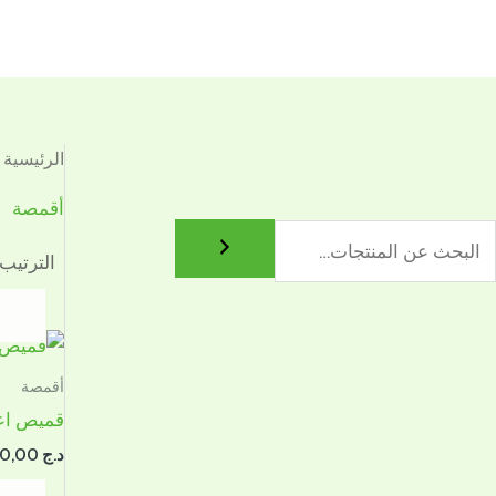
خطي
لى
لمحتوى
الرئيسية
/
أقمصة
أقمصة
قميص اع
د.ج
7.000,00