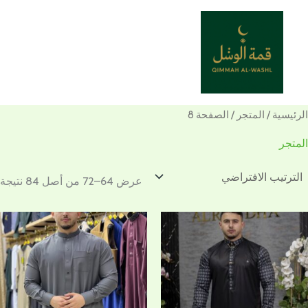
خطي
لى
لمحتوى
الرئيسية
/
المتجر
/ الصفحة 8
المتجر
عرض 64–72 من أصل 84 نتيجة