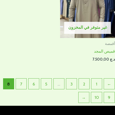
غير متوفر في المخزون
أقمصة
قميص المجد
د.ج
7.500,00
8
7
6
5
…
3
2
1
→
←
10
9