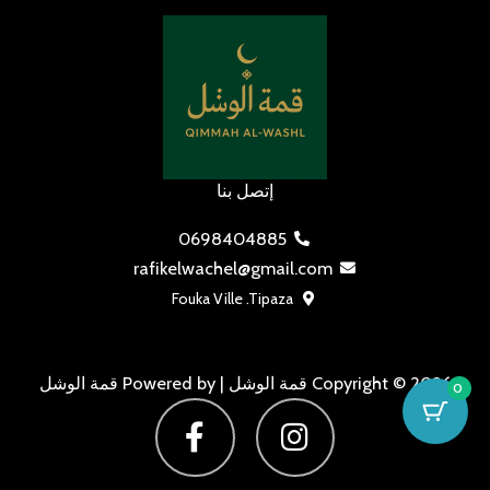
إتصل بنا
0698404885
rafikelwachel@gmail.com
Fouka Ville .Tipaza
Copyright © 2026 قمة الوشل | Powered by قمة الوشل
0
F
I
a
n
c
s