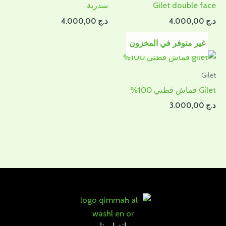
Gilet double face
سدرية
د.ج
4.000,00
د.ج
4.000,00
غير متوفر في المخزون
Gilet
Gilet قماش قطني 100%
د.ج
3.000,00
إتصل بنا