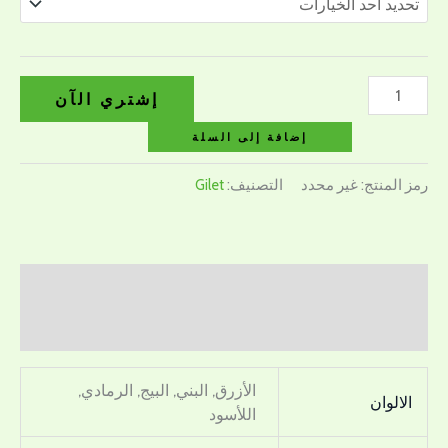
إشتري الآن
إضافة إلى السلة
رمز المنتج:
غير محدد
التصنيف:
Gilet
معلومات إضافية
مراجعات (0)
الأزرق, البني, البيج, الرمادي,
الالوان
اللأسود