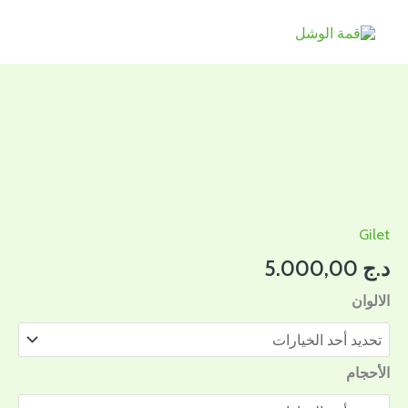
خطي
لى
لمحتوى
كمية
Gilet
Gilet
د.ج
5.000,00
الالوان
الأحجام