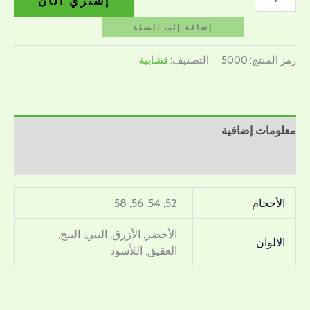
إشتري الآن
إضافة إلى السلة
رمز المنتج:
5000
التصنيف:
قشابية
معلومات إضافية
مراجعات (0)
الأحجام
52, 54, 56, 58
الأخضر, الأزرق, البني, البيج,
الالوان
العقيق, اللأسود