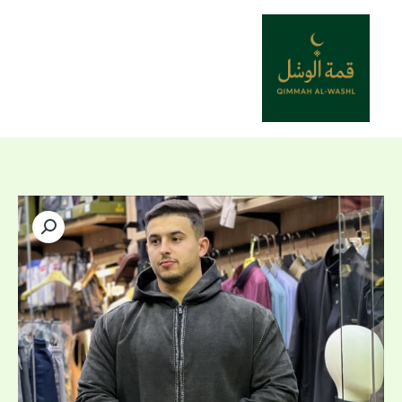
خطي
لى
لمحتوى
كمية
قشابية
قماش
كاشمير
نوعية
أولى