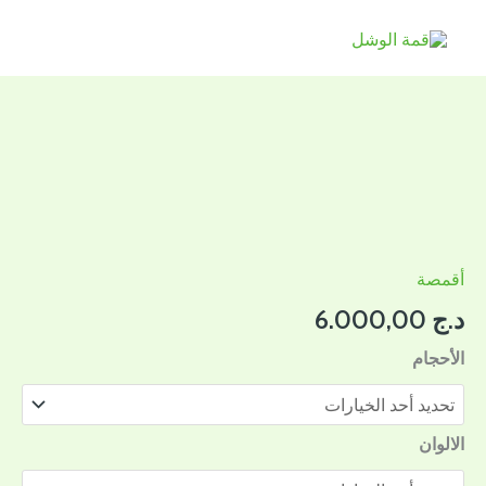
خطي
لى
لمحتوى
كمية
قميص
الاعتكاف
أقمصة
د.ج
6.000,00
الأحجام
الالوان