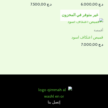
د.ج
6.000,00
د.ج
7.500,00
غير متوفر في المخزون
أقمصة
قميص اعتكاف اسود
د.ج
7.000,00
إتصل بنا