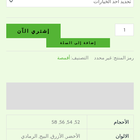
إشتري الآن
إضافة إلى السلة
رمز المنتج:
غير محدد
التصنيف:
أقمصة
معلومات إضافية
مراجعات (0)
الأحجام
52, 54, 56, 58
الالوان
الأخضر, الأزرق, البيج, الرمادي