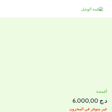
خطي
لى
لمحتوى
أقمصة
د.ج
6.000,00
غير متوفر في المخزون