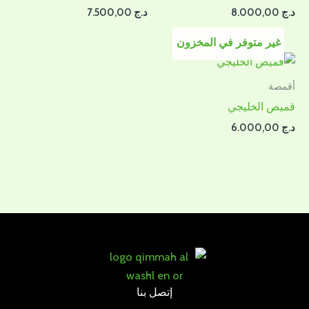
د.ج
8.000,00
د.ج
7.500,00
غير متوفر في المخزون
أقمصة
قميص الخليجي
د.ج
6.000,00
إتصل بنا