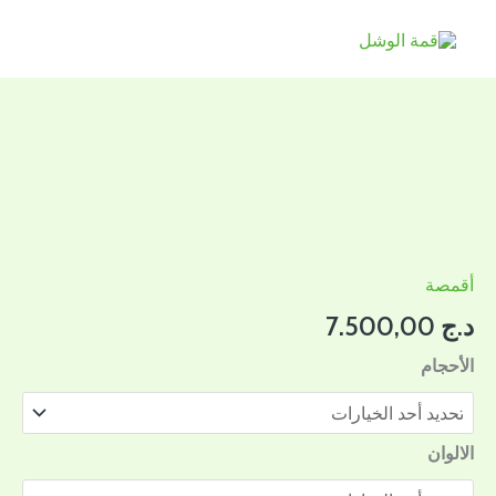
خطي
لى
لمحتوى
كمية
قميص
الروضة
أقمصة
د.ج
7.500,00
الأحجام
الالوان