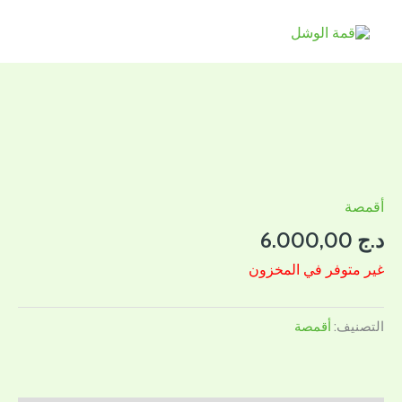
خطي
لى
لمحتوى
أقمصة
د.ج
6.000,00
غير متوفر في المخزون
التصنيف:
أقمصة