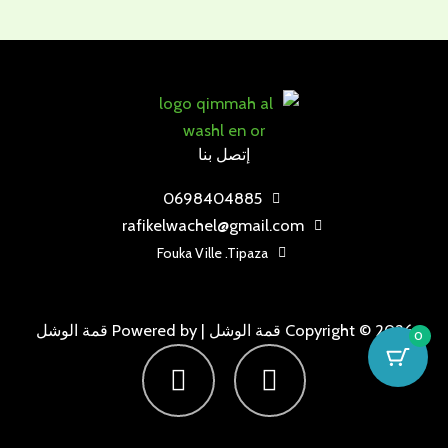
إتصل بنا
0698404885
rafikelwachel@gmail.com
Fouka Ville .Tipaza
Copyright © 2026 قمة الوشل | Powered by قمة الوشل
0
F
I
a
n
c
s
e
t