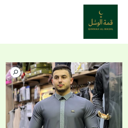
خطي
لى
لمحتوى
كمية
قميص
الواحة