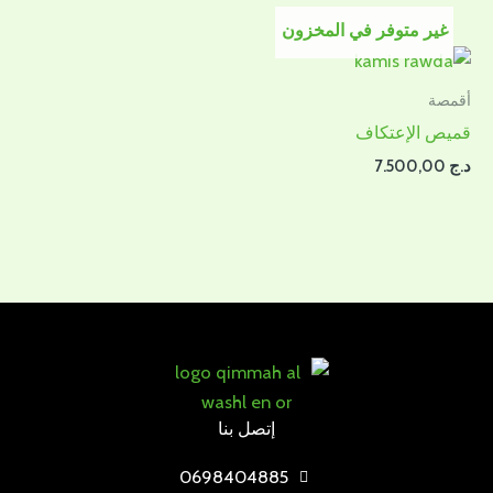
غير متوفر في المخزون
أقمصة
قميص الإعتكاف
د.ج
7.500,00
إتصل بنا
0698404885