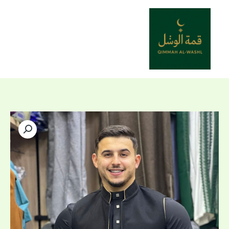
خطي
لى
لمحتوى
كمية
Gilet
double
face