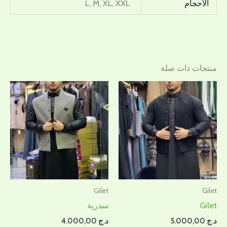
الأحجام
L, M, XL, XXL
منتجات ذات صلة
Gilet
Gilet
Gilet
سدرية
د.ج
5.000,00
د.ج
4.000,00