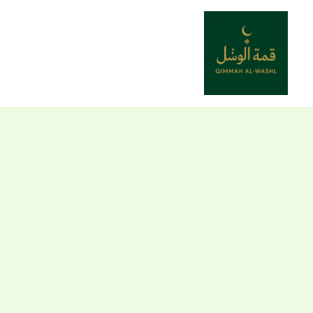
خطي
لى
لمحتوى
كمية
Gilet
double
face